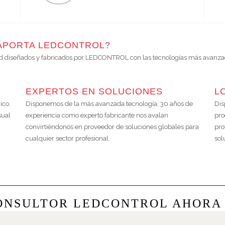
 APORTA LEDCONTROL?
ed diseñados y fabricados por LEDCONTROL con las tecnologías más avanza
EXPERTOS EN SOLUCIONES
L
co.
Disponemos de la más avanzada tecnología, 30 años de
Dis
sual
experiencia como experto fabricante nos avalan
pro
convirtiéndonos en proveedor de soluciones globales para
pro
cualquier sector profesional.
sol
ONSULTOR LEDCONTROL AHORA