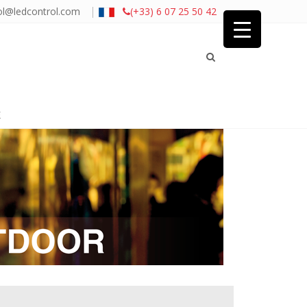
|
ol@ledcontrol.com
(+33) 6 07 25 50 42
É