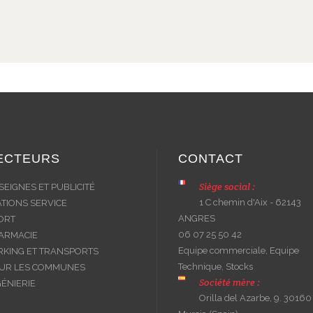
ECTEURS
CONTACT
Siège social :
SEIGNES ET PUBLICITÉ
1 C chemin d'Aix - 62143
ATIONS SERVICE
ANGRES
ORT
06 07 25 50 42
ARMACIE
Equipe commerciale, Equipe
RKING ET TRANSPORTS
Technique, Stocks
UR LES COMMUNES
Société mère :
GÉNIERIE
Orilla del Azarbe, 9. 30160