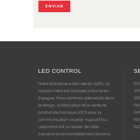
LED CONTROL
S
Notre entreprise a été crée en 1986. La
EN
maison mère est localisée à Murcia en
ST
Espagne. Nous sommes spécialisés dans
SP
le design, la fabrication et la vente de
PH
produit électronique LEDS pour la
PA
communication visuelle. Aujourd'hui,
PO
Ledcontrol est un leader de cette
IN
industrie et est mondialement reconnu