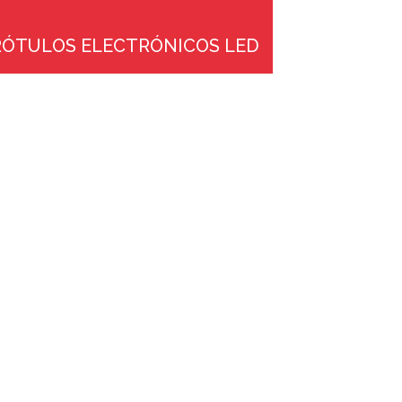
RÓTULOS ELECTRÓNICOS LED
INFORMACIÓN MUNICIPAL
MOBILIARIO URBANO
APARCAMIENTO
TRANSPORTE
TRAFICO
INGENIERÍA