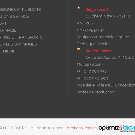
Siège social :
SEIGNES ET PUBLICITÉ
1 C chemin d'Aix - 62143
ATIONS SERVICE
ANGRES
ORT
06 07 25 50 42
ARMACIE
Equipe commerciale, Equipe
RKING ET TRANSPORTS
Technique, Stocks
UR LES COMMUNES
Société mère :
GÉNIERIE
Orilla del Azarbe, 9. 30160
Murcia (Spain)
+34 647 769 751
+34 670 938 669
Ingénierie, Pôle R&D, Conception
Unités de production
© LED CONTROL All rights reserved |
Mentions légales