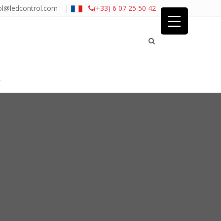
|
ol@ledcontrol.com
(+33) 6 07 25 50 42
É