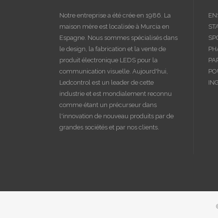
Notre entreprise a été crée en 1986. La
EN
maison mère est localisée à Murcia en
ST
Espagne. Nous sommes spécialisés dans
SP
le design, la fabrication et la vente de
PH
produit électronique LEDS pour la
PA
communication visuelle. Aujourd'hui,
PO
Ledcontrol est un leader de cette
IN
industrie et est mondialement reconnu
comme étant un précurseur dans
l'innovation de nouveau produits par de
grandes sociétés et par nos clients.