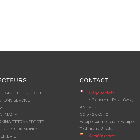
ECTEURS
CONTACT
Siège social :
SEIGNES ET PUBLICITÉ
1 C chemin d'Aix - 62143
ATIONS SERVICE
ANGRES
ORT
06 07 25 50 42
ARMACIE
Equipe commerciale, Equipe
RKING ET TRANSPORTS
Technique, Stocks
UR LES COMMUNES
Société mère :
GÉNIERIE