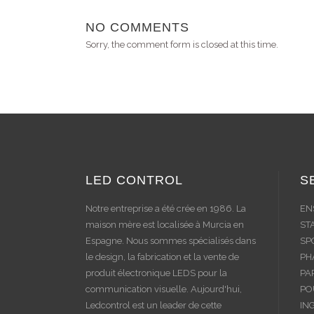
NO COMMENTS
Sorry, the comment form is closed at this time.
LED CONTROL
S
Notre entreprise a été crée en 1986. La
EN
maison mère est localisée à Murcia en
ST
Espagne. Nous sommes spécialisés dans
SP
le design, la fabrication et la vente de
PH
produit électronique LEDS pour la
PA
communication visuelle. Aujourd'hui,
PO
Ledcontrol est un leader de cette
IN