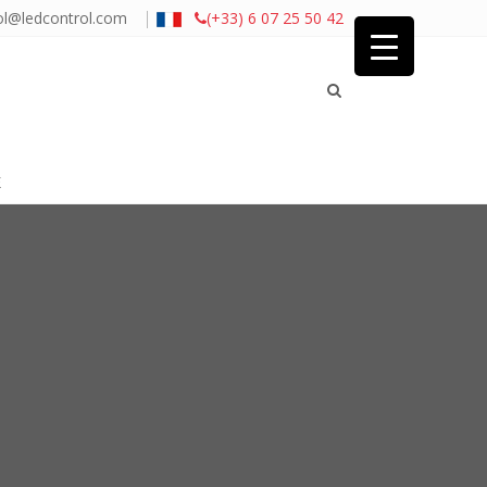
|
ol@ledcontrol.com
(+33) 6 07 25 50 42
É