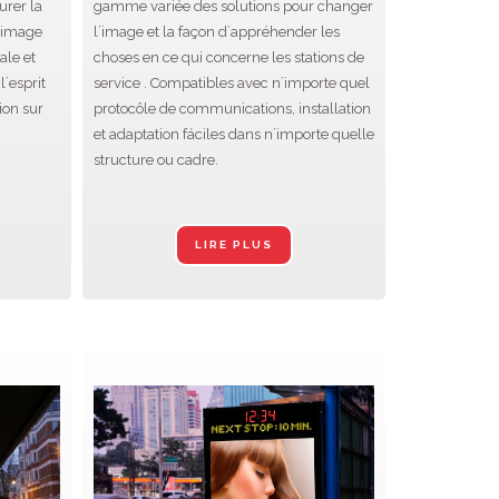
urer la
gamme variée des solutions pour changer
n image
l´image et la façon d´appréhender les
ale et
choses en ce qui concerne les stations de
l´esprit
service . Compatibles avec n´importe quel
ion sur
protocôle de communications, installation
et adaptation fáciles dans n´importe quelle
structure ou cadre.
LIRE PLUS