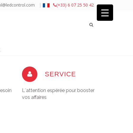
|
ol@ledcontrol.com
(+33) 6 07 25 50 42
É
SERVICE
besoin
L´attention espérée pour booster
vos affaires