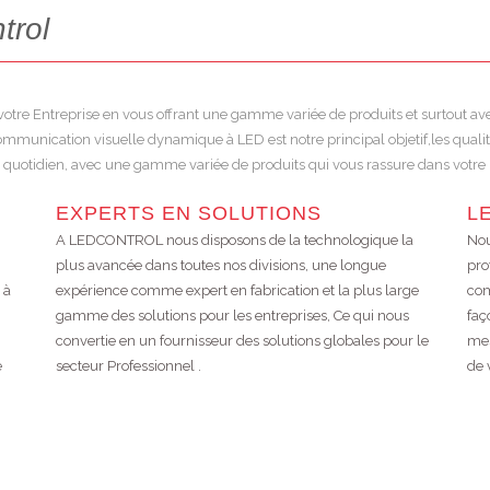
trol
r votre Entreprise en vous offrant une gamme variée de produits et surtout a
nication visuelle dynamique à LED est notre principal objetif,les qualités 
l quotidien, avec une gamme variée de produits qui vous rassure dans votre p
EXPERTS EN SOLUTIONS
L
A LEDCONTROL nous disposons de la technologique la
Nou
plus avancée dans toutes nos divisions, une longue
pro
 à
expérience comme expert en fabrication et la plus large
com
gamme des solutions pour les entreprises, Ce qui nous
faç
convertie en un fournisseur des solutions globales pour le
mes
e
secteur Professionnel .
de 