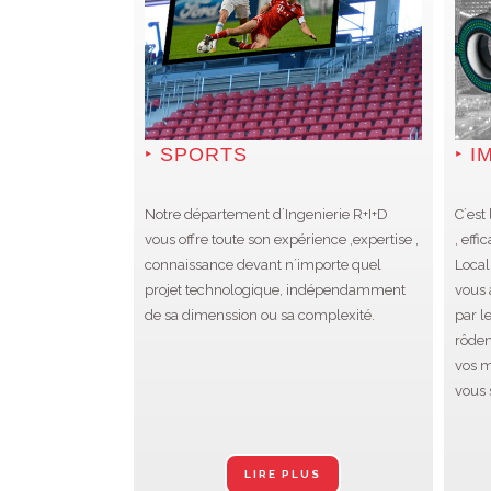
SPORTS
I
Notre département d´Ingenierie R+I+D
C´est
vous offre toute son expérience ,expertise ,
, effi
connaissance devant n´importe quel
Local
projet technologique, indépendamment
vous 
de sa dimenssion ou sa complexité.
par l
rôden
vos m
vous 
LIRE PLUS