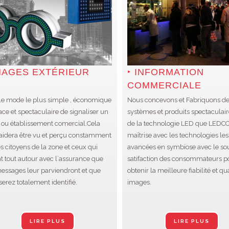
MAGES EXTÉRIEUR
INFORMATION
COMMERCIALE
 le mode le plus simple , économique
Nous concevons et Fabriquons d
cace et spectaculaire de signaliser un
systèmes et produits spectaculai
 ou établissement comercial.Cela
de la technologie LED que LED
aidera être vu et perçu constamment
maîtrise avec les technologies les
es citoyens de la zone et ceux qui
avancées en symbiose avec le sou
t tout autour avec l´assurance que
satifaction des consommateurs p
essages leur parviendront et que
obtenir la meilleure fiabilité et qu
serez totalement identifié.
images.
LIRE PLUS
LIRE PLUS