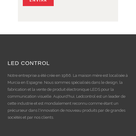
LED CONTROL
Notre entreprise a été crée en 1986. La maison mère est localisée à
Murcia en Espagne. Nous sommes spécialisés dans le design, la
fabrication et la vente de produit électronique LEDS pour la
communication visuelle. Aujourd'hui, Ledcontrol est un leader de
cette industrie et est mondialement reconnu comme étant un
précurseur dans l'innovation de nouveau produits par de grandes
sociétés et par nos clients.