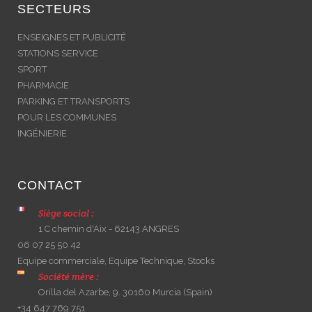
SECTEURS
ENSEIGNES ET PUBLICITÉ
STATIONS SERVICE
SPORT
PHARMACIE
PARKING ET TRANSPORTS
POUR LES COMMUNES
INGÉNIERIE
CONTACT
Siège social :
1 C chemin d'Aix - 62143 ANGRES
06 07 25 50 42
Equipe commerciale, Equipe Technique, Stocks
Société mère :
Orilla del Azarbe, 9. 30160 Murcia (Spain)
+34 647 769 751