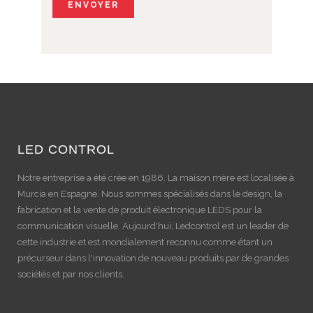
LED CONTROL
Notre entreprise a été crée en 1986. La maison mère est localisée à
Murcia en Espagne. Nous sommes spécialisés dans le design, la
fabrication et la vente de produit électronique LEDS pour la
communication visuelle. Aujourd'hui, Ledcontrol est un leader de
cette industrie et est mondialement reconnu comme étant un
précurseur dans l'innovation de nouveau produits par de grandes
sociétés et par nos clients.