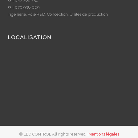
+34 647 769 751
+34 670 938 669
Ingénierie, Pôle R&D, Conception, Unités de production
LOCALISATION
© LED CONTROL All rights reserved |
Mentions légales